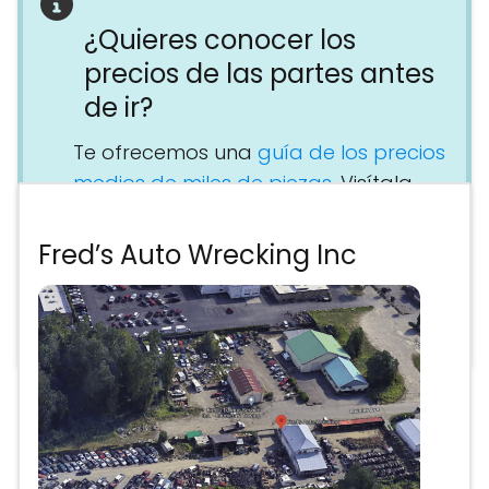
¿Quieres conocer los
precios de las partes antes
de ir?
Te ofrecemos una
guía de los precios
medios de miles de piezas
. Visítala
antes de ir y podrás hacerte una idea
general de lo que te va a salir la
Fred’s Auto Wrecking Inc
reparación y planificar tu
presupuesto con tiempo.