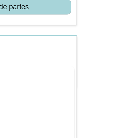
de partes
u visita al yonke
 que necesitas saber