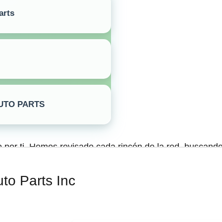
arts
UTO PARTS
por ti. Hemos revisado cada rincón de la red, buscand
rte los mejores desguaces. ✅Utilizamos un algoritmo que
as opiniones y calificaciones, asegurando que solo encuen
to Parts Inc
a ubicación más cercana para comprar tus piezas usadas,
¡Contacta con el desarmadero más cercano!