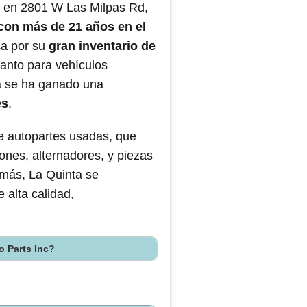
a en 2801 W Las Milpas Rd,
con más de 21 años en el
ca por su
gran inventario de
 tanto para vehículos
a se ha ganado una
es
.
de autopartes usadas, que
ones, alternadores, y piezas
emás, La Quinta se
 alta calidad,
o Parts Inc?