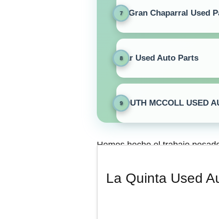
El Gran Chaparral Used P
Mar Used Auto Parts
SOUTH MCCOLL USED A
Hemos hecho el trabajo pesado 
reseñas de la gente, para trae
la cantidad con la calidad de l
La Quinta Used Au
reputación. Aquí encontrarás l