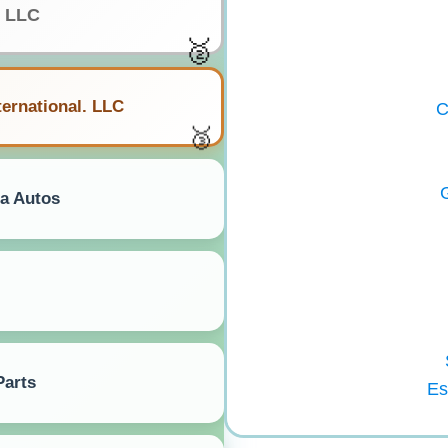
s LLC
ternational. LLC
C
G
a Autos
Parts
Es