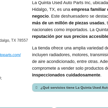
La Quinta Used Auto Parts Inc, ubicad
Hidalgo, TX, es una
empresa familiar 
negocio
. Este deshuesadero se desta
más de un millón de piezas usadas
,
nacionales como importados. La Quint
reputación por sus precios accesibl
dalgo, TX 78557
La tienda ofrece una amplia variedad 
incluyen radiadores, motores, transmisi
toparts.com/
de aire acondicionado, entre otras. Ad
compromete a vender solo productos de
inspeccionados cuidadosamente
.
;
¿Qué servicios tiene La Quinta Used Aut