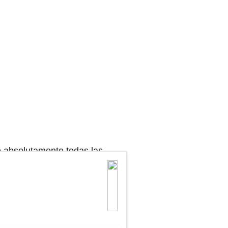
o absolutamente todas las
 analiza toda la red y compara
tres los sitios con la mejor
 sin perder tiempo ni dinero.