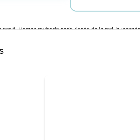
por ti. Hemos revisado cada rincón de la red, buscand
rte los mejores desguaces. ✅Utilizamos un algoritmo que
as opiniones y calificaciones, asegurando que solo encuen
s
a ubicación más cercana para comprar tus piezas usadas,
¡Contacta con el desarmadero más cercano!