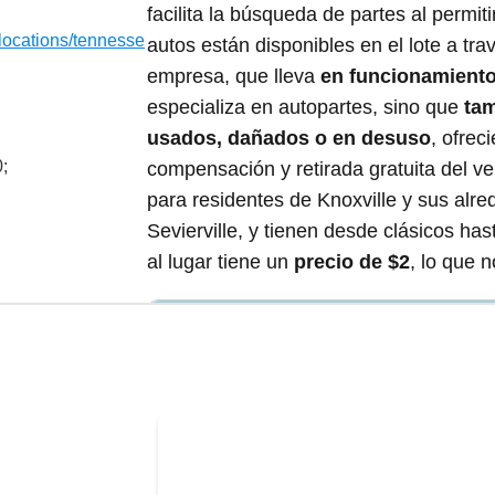
facilita la búsqueda de partes al permiti
/locations/tennesse
autos están disponibles en el lote a tr
empresa, que lleva
en funcionamient
especializa en autopartes, sino que
ta
usados, dañados o en desuso
, ofre
;
compensación y retirada gratuita del ve
para residentes de Knoxville y sus alre
Sevierville, y tienen desde clásicos ha
al lugar tiene un
precio de $2
, lo que 
¿Qué servicios tiene Pull-A-Part Knoxvil
os sin costo
Precios 