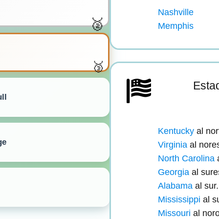
Nashville
Memphis
Estad
ll
Kentucky
al nor
ge
Virginia
al nore
North Carolina
a
Georgia
al sure
Alabama
al sur.
Mississippi
al s
Missouri
al noro