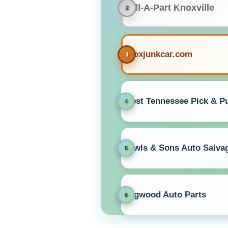
Pull-A-Part Knoxville
knoxjunkcar.com
West Tennessee Pick & Pu
Rawls & Sons Auto Salva
Hegwood Auto Parts