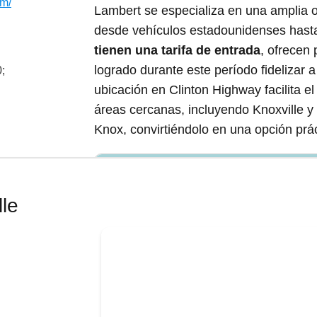
om/
Lambert se especializa en una amplia 
desde vehículos estadounidenses hasta
tienen una tarifa de entrada
, ofrecen
logrado durante este período fidelizar a
;
ubicación en Clinton Highway facilita e
áreas cercanas, incluyendo Knoxville 
Knox, convirtiéndolo en una opción prá
¿Qué servicios tiene Lambert Auto Parts
?
lle
os sin costo
Precios 