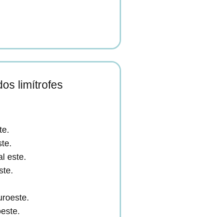
os limítrofes
te.
ste.
l este.
ste.
uroeste.
este.