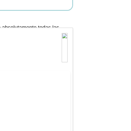
o absolutamente todas las
 analiza toda la red y compara
tres los sitios con la mejor
 sin perder tiempo ni dinero.