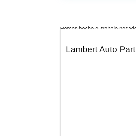
Hemos hecho el trabajo pesado 
reseñas de la gente, para trae
la cantidad con la calidad de l
Lambert Auto Part
reputación. Aquí encontrarás l
Anuncio