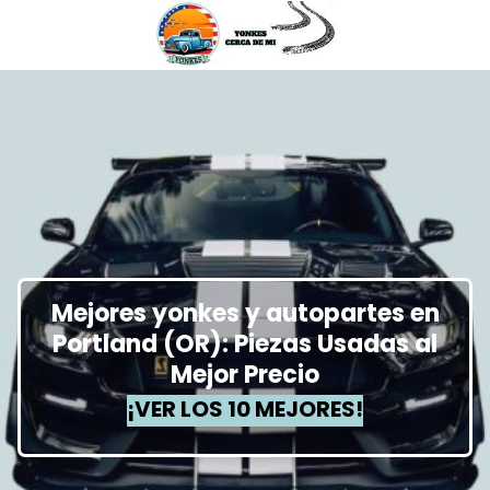
Mejores yonkes y autopartes en
Portland (OR): Piezas Usadas al
Mejor Precio
¡VER LOS 10 MEJORES!