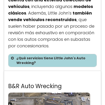
vehículos
, incluyendo algunos
modelos
clásicos
. Además, Little John’s
también
vende vehículos reconstruidos
, que
suelen haber pasado por un proceso de
revisión más exhaustivo en comparación
con los autos comprados en subastas
por concesionarios.
¿Qué servicios tiene Little John's Auto
Wrecking?
Te asesoramos sin costo
B&R Auto Wrecking
Precios de partes