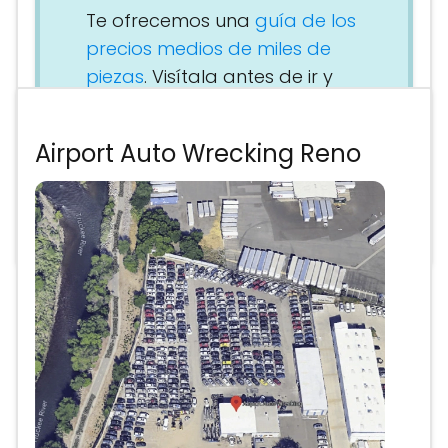
Te ofrecemos una
guía de los
precios medios de miles de
piezas
. Visítala antes de ir y
podrás hacerte una idea general
de lo que te va a salir la
Airport Auto Wrecking Reno
reparación y planificar tu
presupuesto con tiempo.