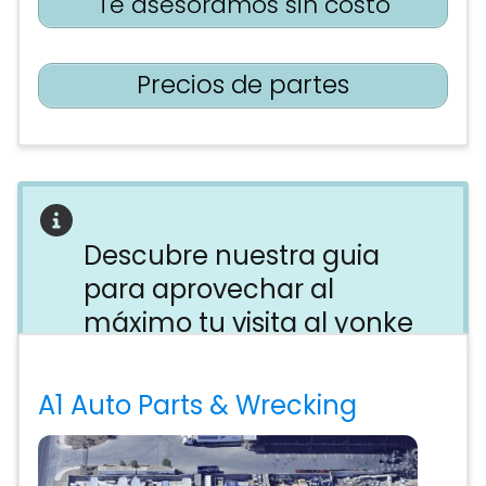
Te asesoramos sin costo
Precios de partes
Descubre nuestra guia
para aprovechar al
máximo tu visita al yonke
Evita perder tiempo, dinero y energía
en el yonke equivocado. Descubre
A1 Auto Parts & Wrecking
todo lo que necesitas saber