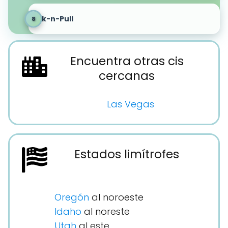
Pick-n-Pull
Encuentra otras cis
cercanas
Las Vegas
Estados limítrofes
Oregón
al noroeste
Idaho
al noreste
Utah
al este