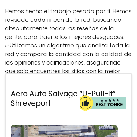
Hemos hecho el trabajo pesado por ti. Hemos
revisado cada rincón de la red, buscando
absolutamente todas las reseñas de la
gente, para traerte los mejores desguaces.
✅Utilizamos un algoritmo que analiza toda la
red y compara la cantidad con la calidad de
las opiniones y calificaciones, asegurando
que solo encuentres los sitios con la mejor
reputación. Aquí encontrarás la ubicación
más cercana para comprar tus piezas
Aero Auto Salvage “U-Pull-It”
usadas, sin perder tiempo ni dinero.
Shreveport
¡Contacta con el desarmadero más cercano!
Anuncio