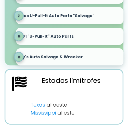
Pipes U-Pull-It Auto Parts "Salvage"
UAPI "U-Pull-It" Auto Parts
Roy's Auto Salvage & Wrecker
Estados limítrofes
Texas
al oeste
Mississippi
al este