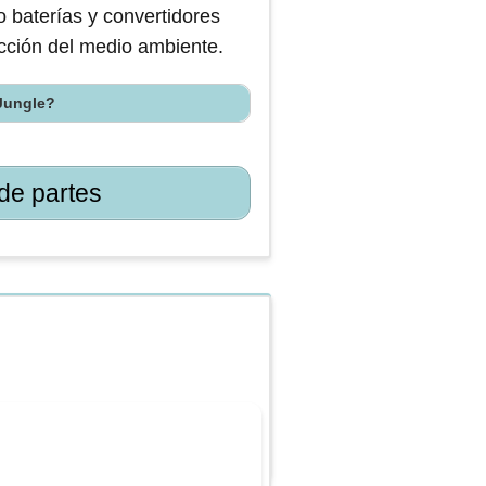
 baterías y convertidores
tección del medio ambiente.
 Jungle?
de partes
u visita al yonke
 que necesitas saber