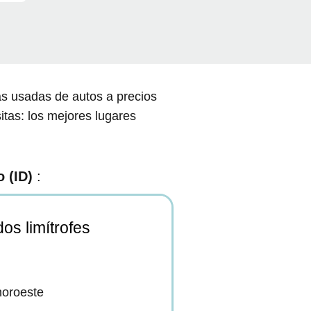
as usadas de autos a precios
itas: los mejores lugares
 (ID)
:
os limítrofes
noroeste