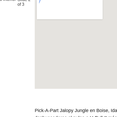
of 3
Pick-A-Part Jalopy Jungle en Boise, Id