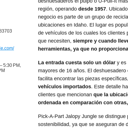
deshuesaderos el pulpo o U-Pull-It más
región, operando
desde 1957
. Ubicado
negocio es parte de un grupo de recicl
ubicaciones en Idaho. El lugar es popul
 83703
de vehículos de los cuales los clientes
que necesiten,
siempre y cuando llev
gle.com/
herramientas, ya que no proporciona
La entrada cuesta solo un dólar
y es 
– 5:30 PM,
mayores de 16 años. El deshuesadero 
 PM
facilita encontrar las piezas específicas
vehículos importados
. Este detalle h
clientes que mencionan
que la ubicac
ordenada en comparación con otras
Pick-A-Part Jalopy Jungle se distingue 
sostenibilidad, ya que se aseguran de d