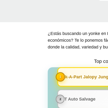
¿Estás buscando un yonke en
económicos? Te lo ponemos fáci
donde la calidad, variedad y b
Top c
Pick-A-Part Jalopy Jung
TNT Auto Salvage