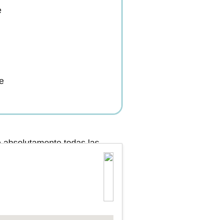
e
te
o absolutamente todas las
e las opiniones y
 encontrarás la ubicación más