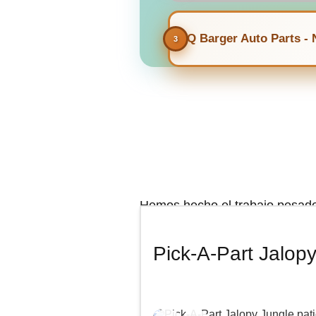
LKQ Barger Auto Parts -
Hemos hecho el trabajo pesado 
reseñas de la gente, para trae
Pick-A-Part Jalop
✅Utilizamos un algoritmo que an
calificaciones, asegurando que 
cercana para comprar tus pieza