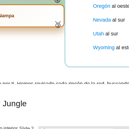
Oregón
al oest
 Nampa
Nevada
al sur
Utah
al sur
Wyoming
al es
por ti. Hemos revisado cada rincón de la red, buscand
rte los mejores desguaces.
y Jungle
aliza toda la red y compara la cantidad con la calidad d
solo encuentres los sitios con la mejor reputación. Aquí
s usadas, sin perder tiempo ni dinero..
Slide 2