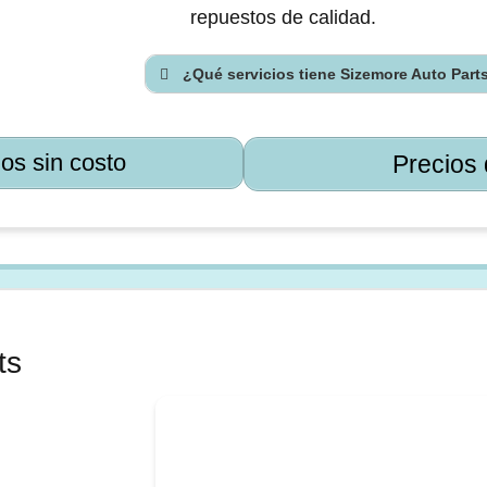
repuestos de calidad.
¿Qué servicios tiene Sizemore Auto Part
os sin costo
Precios 
ra guia para aprovechar al máximo t
ts
nero y energía en el yonke equivocado. Descubre
todo lo