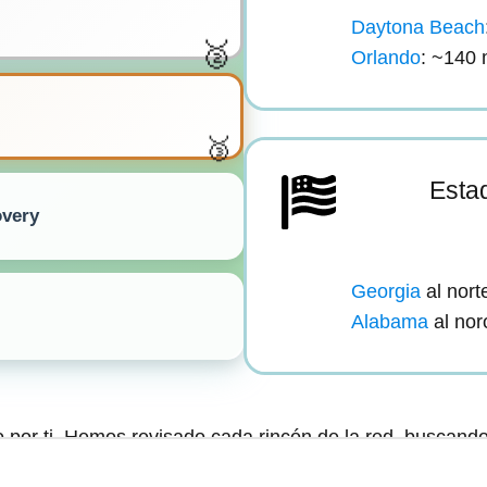
Daytona Beach
Orlando
: ~140 
Estad
very
Georgia
al nort
Alabama
al nor
por ti. Hemos revisado cada rincón de la red, buscand
rte los mejores desguaces.