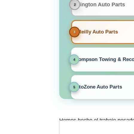
Arlington Auto Parts
O'Reilly Auto Parts
Thompson Towing & Reco
AutoZone Auto Parts
Hemos hecho el trabajo pesado 
reseñas de la gente, para trae