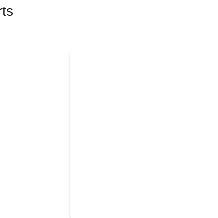
ts
aliza toda la red y compara la cantidad con la calidad d
solo encuentres los sitios con la mejor reputación. Aquí
s usadas, sin perder tiempo ni dinero.