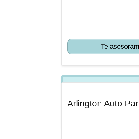
Te asesoram
Descubre nuest
Arlington Auto Par
Evita perder tiempo, di