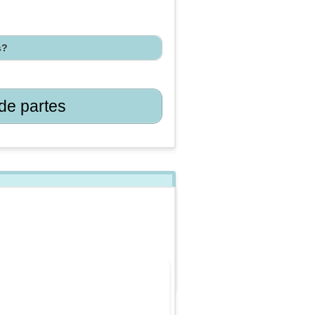
s?
de partes
u visita al yonke
 que necesitas saber