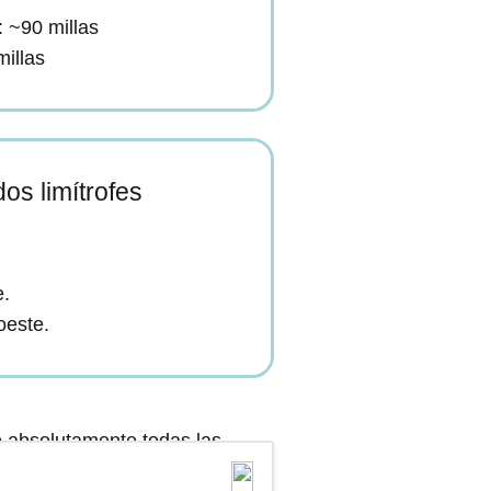
: ~90 millas
millas
os limítrofes
e.
oeste.
o absolutamente todas las