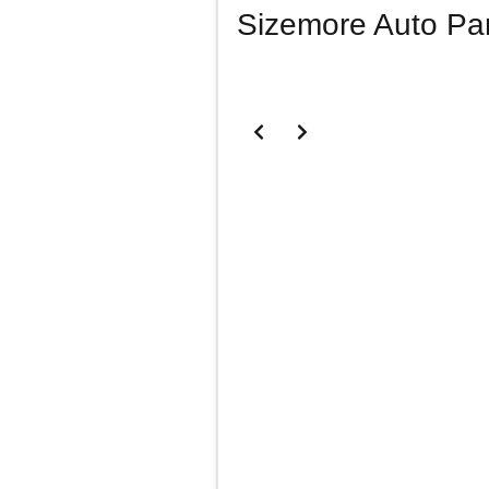
Sizemore Auto Par
✅Utilizamos un algoritmo que an
calificaciones, asegurando que 
cercana para comprar tus pieza
Anuncio