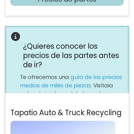
¿Quieres conocer los
precios de las partes antes
de ir?
Te ofrecemos una
guía de los precios
medios de miles de piezas
. Visítala
antes de ir y te podrás hacerte una
idea general de lo que te va a salir la
reparación y planificar tu
Tapatio Auto & Truck Recycling
presupuesto con tiempo.