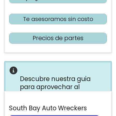
Te asesoramos sin costo
Precios de partes
Descubre nuestra guia
para aprovechar al
máximo tu visita al yonke
Evita perder tiempo, dinero y energía
South Bay Auto Wreckers
en el yonke equivocado. Descubre