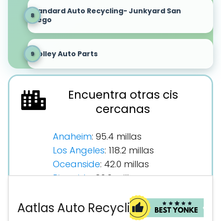
Standard Auto Recycling- Junkyard San
Diego
Trolley Auto Parts
Encuentra otras cis
cercanas
Anaheim
: 95.4 millas
Los Angeles
: 118.2 millas
Oceanside
: 42.0 millas
Riverside
: 92.3 millas
San Diego
: 6.9 millas
Santa Ana
: 88.7 millas
Aatlas Auto Recycling
Santa Fe Springs
: 107.1 millas