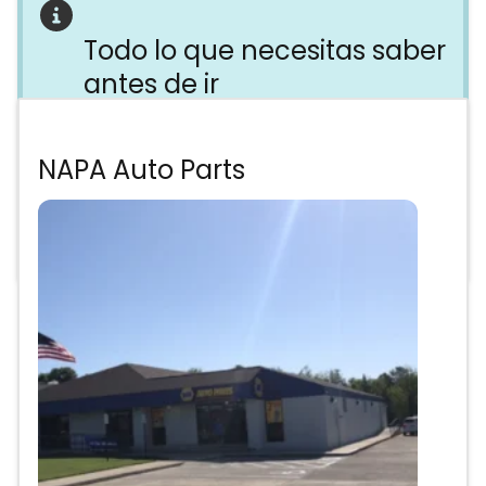
Todo lo que necesitas saber
antes de ir
No te pierdas ningún detalle
importante. Haz clic
aquí para
NAPA Auto Parts
acceder a nuestras guías
en el blog y
obtener los mejores resultados