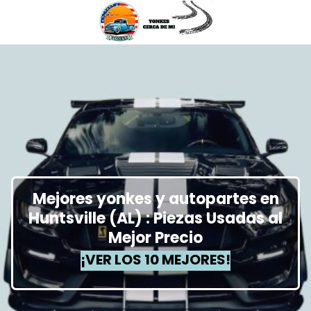
Mejores yonkes y autopartes en
Huntsville (AL) : Piezas Usadas al
Mejor Precio
¡VER LOS 10 MEJORES!